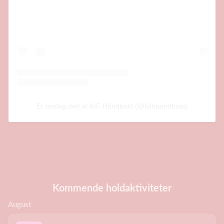
Et opslag delt af KIF Håndbold (@kifhaandbold)
Kommende holdaktiviteter
August