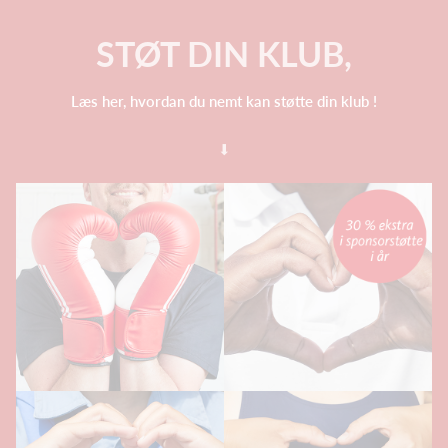
STØT DIN KLUB,
Læs her, hvordan du nemt kan støtte din klub !
⬇