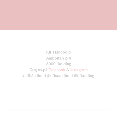
KIF Håndbold
Ambolten 2-4
6000 Kolding
Følg os på
Facebook
&
Instagram
#kifhåndbold #kifhaandbold #kifkolding