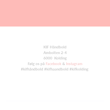
KIF Håndbold
Ambolten 2-4
6000 Kolding
Følg os på
Facebook
&
Instagram
#kifhåndbold #kifhaandbold #kifkolding