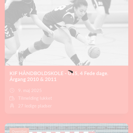
KIF HÅNDBOLDSKOLE - U15, 4 Fede dage.
Årgang 2010 & 2011
9. maj 2025
Tilmelding lukket
27 ledige pladser
Overstået