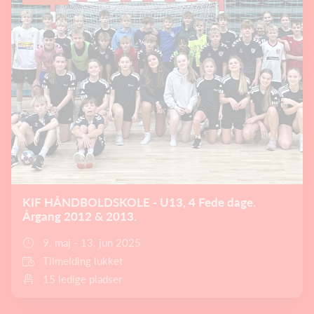
KIF HÅNDBOLDSKOLE - U13, 4 Fede dage.
Årgang 2012 & 2013.
9. maj - 13. jun 2025
Tilmelding lukket
15 ledige pladser