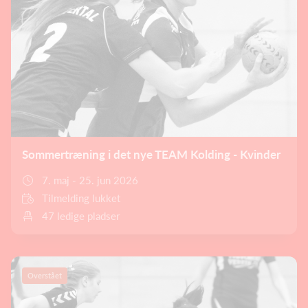
Sommertræning i det nye TEAM Kolding - Kvinder
7. maj - 25. jun 2026
Tilmelding lukket
47 ledige pladser
Overstået