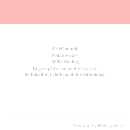
KIF Håndbold
Ambolten 2-4
6000 Kolding
Følg os på
Facebook
&
Instagram
#kifhåndbold #kifhaandbold #kifkolding
Powered by Holdsport