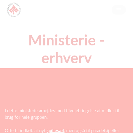
Ministerie -
erhverv
I dette ministerie arbejdes med tilvejebringelse af midler til
brug for hele gruppen.
Ofte til indkøb af nyt
spillesæt
, men også til paradetøj eller